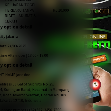
KELUARAN TOGEL
TERBARU TANPA
Rp 10.000
RIBET - AKURAT &
CEPAT!
ry option detail
city
jakarta
 date
24/03/2025
 time
Afternoon | 13:00 - 18:00
ry option detail
ENT NAME
jane doe
 address
Jl. Gatot Subroto No. 25,
.4, Kuningan Barat, Kecamatan Mampang
, Kota Jakarta Selatan, Daerah Khusus
Jakarta 12710, Indonesia
nt phone number
(+62) 812-3456-7890