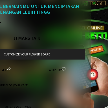
L BERMAINMU UNTUK MENCIPTAKAN
ENANGAN LEBIH TINGGI
!! MARSHA !!
CUSTOMIZE YOUR FLOWER BOARD
GEL
Wishlist
dded to your cart
PUBTOGEL: CEK