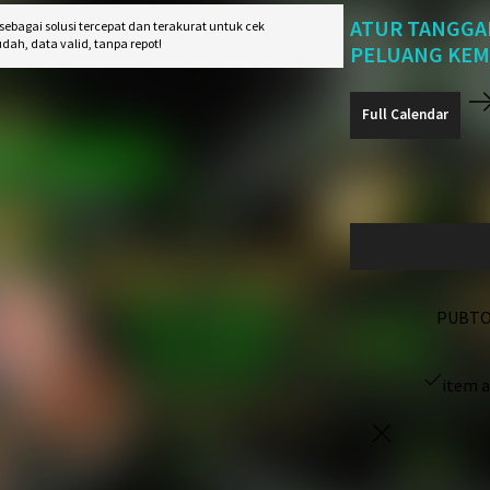
ATUR TANGGA
 sebagai solusi tercepat dan terakurat untuk cek
dah, data valid, tanpa repot!
PELUANG KEM
PUBTO
item a