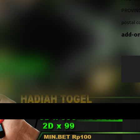
PROVIN
postal c
add-on