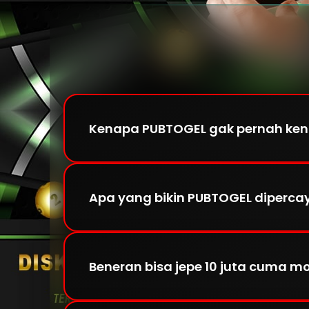
Kenapa PUBTOGEL gak pernah kena 
Stop buang-buang waktu di antara tumpu
Pernahkah Anda merasa frustrasi karena
Apa yang bikin PUBTOGEL diperca
atau sudah basi? Waktu Anda terlalu be
Gerbang Informasi Super Ce
Beneran bisa jepe 10 juta cuma mo
Bayangkan, hanya dengan satu sentuhan ja
Ucapkan selamat tinggal pada loading l